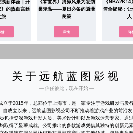
在线新体验｜开
《零世界》清凉风景为您防
《NBA2K1
双》的热血宫廷
暑降温——夏日必备的避暑
篮全揭秘：让
之旅
良策
人
详情
详情
详
关于远航蓝图影视
— 信任彼此，现在开始 —
成立于2015年，总部位于上海市，是一家专注于游戏研发与发
。自成立以来，远航蓝图影视公司不断推动着游戏产业的前沿发
员包括资深游戏开发人员、美术设计师以及游戏运营专家。通
均取得了显著成就。公司推出的多款游戏凭借其独特的创新元
文化科技有限公司还积极拓展游戏产业的其他领域，包括电竞