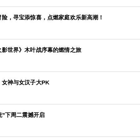
冒险，寻宝添惊喜，点燃家庭欢乐新高潮！
火影世界》木叶战序幕的燃情之旅
女神与女汉子大PK
统”下周二震撼开启