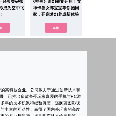
4》经典突破扣
《神兽》奇幻盛宴开启！女
你成为空中飞
神卡兽女郎宝宝等你抱回
！
家，开启梦幻养成新体验
情
详情
行的高科技企业。公司致力于通过创新技术和
展，已推出多款备受玩家喜爱的手机与PC游
过多年的技术积累和经验沉淀，远航蓝图影视
素与丰富的互动性，赢得了国内外玩家的高度
赛事的举办与运营、虚拟现实技术的应用等。