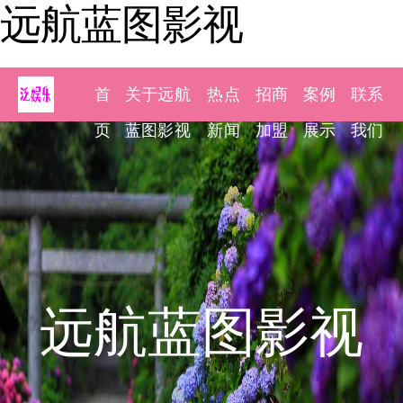
远航蓝图影视
首
关于远航
热点
招商
案例
联系
页
蓝图影视
新闻
加盟
展示
我们
远航蓝图影视