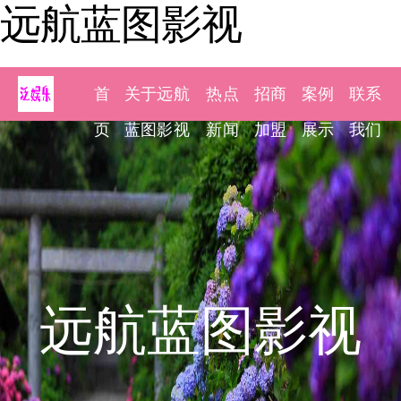
远航蓝图影视
首
关于远航
热点
招商
案例
联系
页
蓝图影视
新闻
加盟
展示
我们
远航蓝图影视