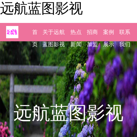
远航蓝图影视
首
关于远航
热点
招商
案例
联系
页
蓝图影视
新闻
加盟
展示
我们
远航蓝图影视