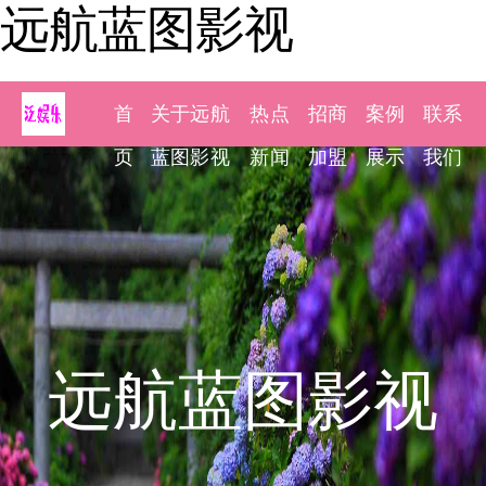
远航蓝图影视
首
关于远航
热点
招商
案例
联系
页
蓝图影视
新闻
加盟
展示
我们
远航蓝图影视