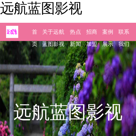
远航蓝图影视
首
关于远航
热点
招商
案例
联系
页
蓝图影视
新闻
加盟
展示
我们
远航蓝图影视