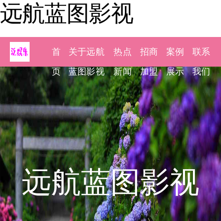
远航蓝图影视
首
关于远航
热点
招商
案例
联系
页
蓝图影视
新闻
加盟
展示
我们
远航蓝图影视